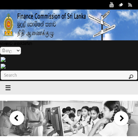
භාෂාව තෝරන්න